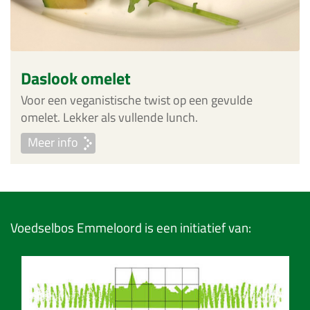
Daslook omelet
Voor een veganistische twist op een gevulde
omelet. Lekker als vullende lunch.
Meer info
Voedselbos Emmeloord is een initiatief van: