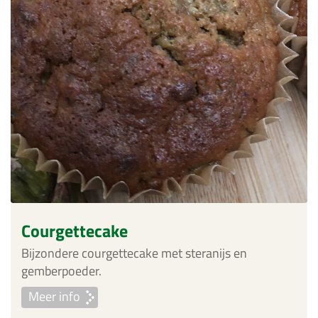
Courgettecake
Bijzondere courgettecake met steranijs en
gemberpoeder.
Meer info