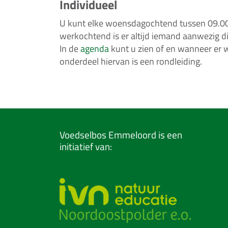
Individueel
U kunt elke woensdagochtend tussen 09.00
werkochtend is er altijd iemand aanwezig d
In de
agenda
kunt u zien of en wanneer er 
onderdeel hiervan is een rondleiding.
Voedselbos Emmeloord is een
initiatief van: