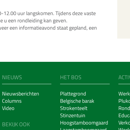
-12.00 uur langskomen. Tijdens deze vaste
ie u een rondleiding kan geven.
weer een informatieavond staat gepland, een
NIEUWS
HET BOS
ACTI
Nieuwsberichten
Plattegrond
Werk
Columns
Belgische barak
Pluk
Video
Strokenteelt
Rond
Stinzentuin
Educ
Hoogstamboomgaard
Verk
BEKIJK OOK
Laagstamboomgaard
Work