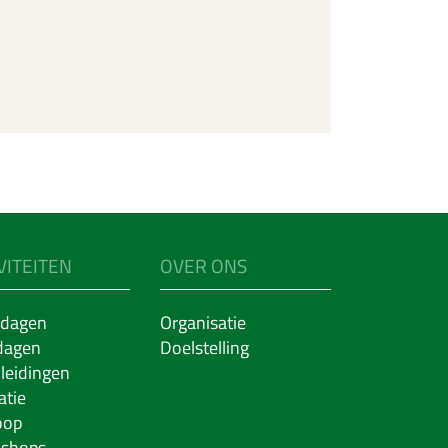
VITEITEN
OVER ONS
dagen
Organisatie
dagen
Doelstelling
leidingen
atie
oop
shops