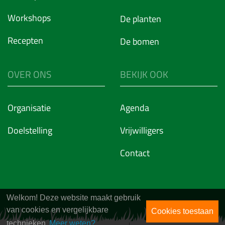
Workshops
De planten
Recepten
De bomen
OVER ONS
BEKIJK OOK
Organisatie
Agenda
Doelstelling
Vrijwilligers
Contact
Welkom! Deze website maakt gebruik
van cookies en vergelijkbare
Cookies toestaan
technieken.
Meer weten?