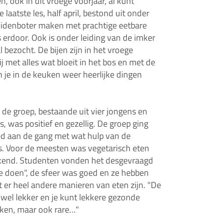
n, ook in dit vroege voorjaar, al kunt
 laatste les, half april, bestond uit onder
idenboter maken met prachtige eetbare
 erdoor. Ook is onder leiding van de imker
l bezocht. De bijen zijn in het vroege
ij met alles wat bloeit in het bos en met de
 je in de keuken weer heerlijke dingen
n de groep, bestaande uit vier jongens en
s, was positief en gezellig. De groep ging
d aan de gang met wat hulp van de
ers. Voor de meesten was vegetarisch eten
kend. Studenten vonden het desgevraagd
e doen", de sfeer was goed en ze hebben
t er heel andere manieren van eten zijn. "De
g wel lekker en je kunt lekkere gezonde
ken, maar ook rare…"