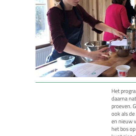
Het progr
daarna nat
proeven. G
ook als de
en nieuw w
het bos op