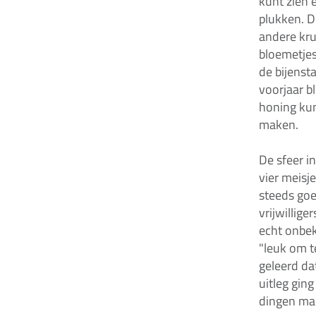
kunt zien e
plukken. De
andere kru
bloemetjes
de bijensta
voorjaar bl
honing kun
maken.
De sfeer i
vier meisje
steeds goe
vrijwillig
echt onbe
"leuk om t
geleerd da
uitleg gin
dingen ma