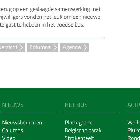
 terug op een geslaagde samenwerking met
vrijwilligers vonden het leuk om een nieuwe
te gast te hebben in het voedselbos.
erzicht
Columns
Agenda
NIEUWS
HET BOS
ACTI
Nieuwsberichten
Plattegrond
Werk
Columns
Belgische barak
Pluk
Video
Strokenteelt
Rond