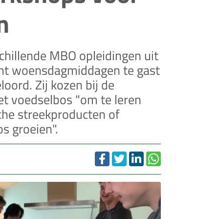
n
chillende MBO opleidingen uit
cht woensdagmiddagen te gast
ord. Zij kozen bij de
et voedselbos "om te leren
che streekproducten of
s groeien".