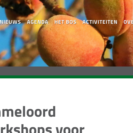
NIEUWS
AGENDA
HET BOS
ACTIVITEITEN
OV
mmeloord
orkshops voor