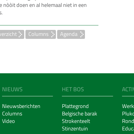
e nòòit doen en al helemaal niet in een
s.
erzicht
Columns
Agenda
NIEUWS
HET BOS
ACTI
Nieuwsberichten
Plattegrond
Werk
Columns
Belgische barak
Pluk
Video
Strokenteelt
Rond
Stinzentuin
Educ