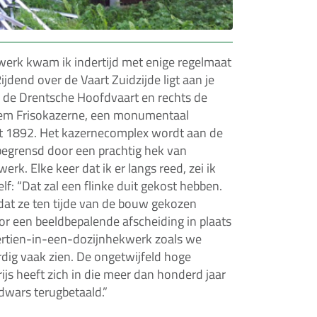
werk kwam ik indertijd met enige regelmaat
ijdend over de Vaart Zuidzijde ligt aan je
 de Drentsche Hoofdvaart en rechts de
lem Frisokazerne, een monumentaal
t 1892. Het kazernecomplex wordt aan de
begrensd door een prachtig hek van
rk. Elke keer dat ik er langs reed, zei ik
lf: “Dat zal een flinke duit gekost hebben.
at ze ten tijde van de bouw gekozen
r een beeldbepalende afscheiding in plaats
ertien-in-een-dozijnhekwerk zoals we
ig vaak zien. De ongetwijfeld hoge
ijs heeft zich in die meer dan honderd jaar
dwars terugbetaald.”