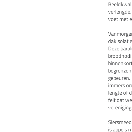
Beeldkwali
verlengde
voet met e
Vanmorgen 
dakisolati
Deze barak
broodnodi
binnenkort
begrenzen 
gebeuren. 
immers om
lengte of 
feit dat w
verenigin
Siersmeedw
is appels 