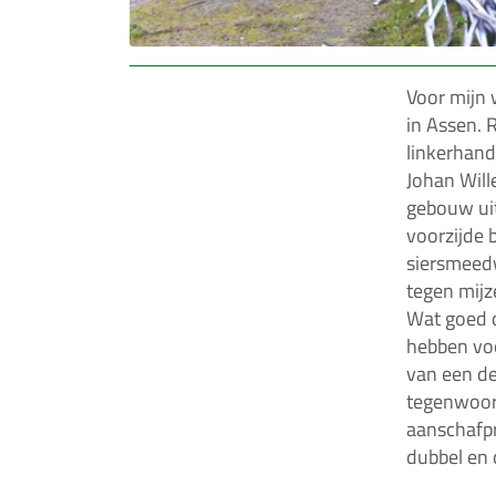
Voor mijn 
in Assen. R
linkerhand
Johan Wil
gebouw ui
voorzijde 
siersmeedwe
tegen mijze
Wat goed d
hebben voo
van een d
tegenwoord
aanschafpr
dubbel en 