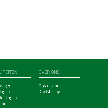
VITEITEN
OVER ONS
dagen
Organisatie
dagen
Doelstelling
leidingen
atie